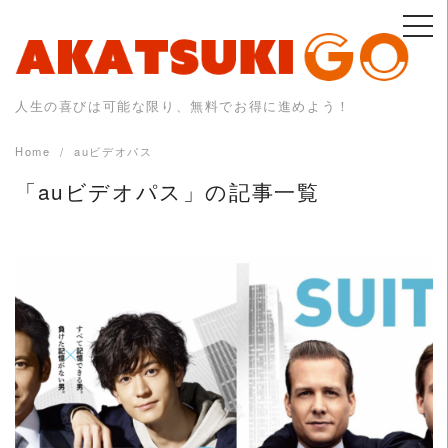
Skip
to
content
人生の喜びは可能な限り、無料でお得に進めよう！
Home
auビデオパス
「auビデオパス」の記事一覧
READ MORE