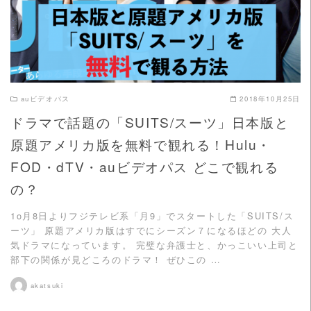
auビデオパス
2018年10月25日
ドラマで話題の「SUITS/スーツ」日本版と
原題アメリカ版を無料で観れる！Hulu・
FOD・dTV・auビデオパス どこで観れる
の？
1o月8日よりフジテレビ系「月9」でスタートした「SUITS/ス
ーツ」 原題アメリカ版はすでにシーズン７になるほどの 大人
気ドラマになっています。 完璧な弁護士と、かっこいい上司と
部下の関係が見どころのドラマ！ ぜひこの …
akatsuki