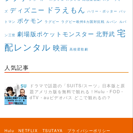
ドラえもん
ディズニー
ズ
ハリー・ポッター
バッ
ポケモン
トマン
ラグビー
ラグビー欧州6カ国対抗戦
ルパン
ルパ
宅
劇場版ポケットモンスター
北野武
ン三世
配レンタル
映画
高校星歌劇
人気記事
ドラマで話題の「SUITS/スーツ」日本版と原
題アメリカ版を無料で観れる！Hulu・FOD・
READ MORE
dTV・auビデオパス どこで観れるの？
Hulu
NETFLIX
TSUTAYA
プライバシーポリシー