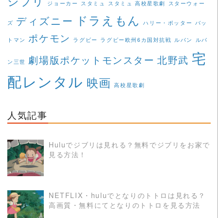
ジブリ
ジョーカー
スタミュ
スタミュ 高校星歌劇
スターウォー
ドラえもん
ディズニー
ズ
ハリー・ポッター
バッ
ポケモン
トマン
ラグビー
ラグビー欧州6カ国対抗戦
ルパン
ルパ
宅
劇場版ポケットモンスター
北野武
ン三世
配レンタル
映画
高校星歌劇
人気記事
Huluでジブリは見れる？無料でジブリをお家で
見る方法！
READ MORE
NETFLIX・huluでとなりのトトロは見れる？
高画質・無料にてとなりのトトロを見る方法
READ MORE