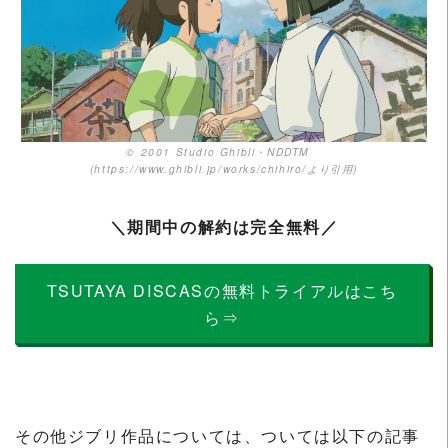
© 2001 Studio Ghibli・NDDTM
(https://www.ghibli.jp/works/chihiro/より引用)
＼期間中の解約は完全無料／
TSUTAYA DISCASの無料トライアルはこち
ら⇒
その他ジブリ作品については、ついては以下の記事