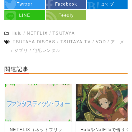
ジオ・ジブリ作品は、このように観れば観るほど深みがある作品が多いですよね！こ
Twitter
Facebook
はてブ
こにたどり着いた方もそんな名作を高画質、出...
LINE
Feedly
Hulu
/
NETFLIX
/
TSUTAYA
TSUTAYA DISCAS
/
TSUTAYA TV
/
VOD
/
アニメ
/
ジブリ
/
宅配レンタル
関連記事
READ MORE
READ MORE
NETFLIX（ネットフリッ
HuluやNetFlixで借りぐ