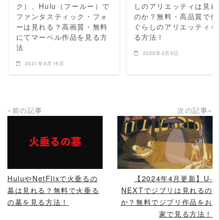
ク）、Hulu（フールー）で
しのアリエッティは見れ
ファンタスティック・フォ
のか？無料・高品質で借
ーは見れる？高画質・無料
ぐらしのアリエッティを
にてマーベル作品を見る方
る方法！
法
2023年2月5日
2021年8月16日
«前の記事
次の記事»
READ MORE
READ MORE
HuluやNetFlixで火垂るの
【2024年4月更新】U-
墓は見れる？無料で火垂る
NEXTでジブリは見れるの
の墓を見る方法！
か？無料でジブリ作品をお
家で見る方法！