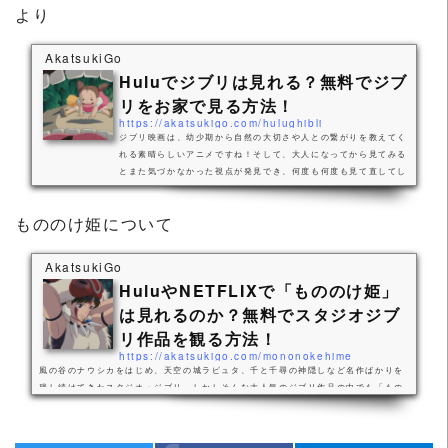
より
AkatsukiGo
Huluでジブリは見れる？無料でジブ
リをお家で見る方法！
https://akatsukigo.com/hulughibli
ジブリ映画は、幼少期から自然の大切さや人との繋がりを教えてく
れる素晴らしいアニメですね！そして、大人になってから見てみる
とまた気づかなかった視点が発見でき、何度も何度も見て直してし
まう作品ばかりです。そんなジブリ作品が家で何度も見れるなんて
夢のような話ですね！早速Huluでジブリ映画が見れるか調べてみ
もののけ姫について
ました。Huluでジブリは見れるのか？結論から言いますと、Hulu
でジブリは視聴できません。スタジオジブリ系の作品は、インター
ネットでの動画配信を行っておらず、Hulu以外にもNetflix、dT
AkatsukiGo
V、U-NEXTでも配信されて...
HuluやNETFLIXで「もののけ姫」
は見れるのか？無料でスタジオジブ
リ作品を観る方法！
https://akatsukigo.com/mononokehime
風の谷のナウシカをはじめ、天空の城ラピュタ、千と千尋の神隠しなど名作ばかりを
残し続けてきたスタジオ・ジブリ。しかしそんな大人気のジブリ作品の中でも「もの
のけ姫」は名作中の名作ですよね。私も昔からジブリの中でも「もののけ姫」は、自
然との調和、自然の恐ろしさを知らせてくれた大切な作品です。※主人公は「ものの
け姫」ではなく「アシタカ」のような気がしますが、貴方はどう思います？まあスタ