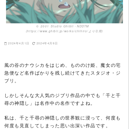
© 2001 Studio Ghibli・NDDTM
(https://www.ghibli.jp/works/chihiro/より引用)
2024年4月1日
2024年4月9日
風の谷のナウシカをはじめ、もののけ姫、魔女の宅
急便など名作ばかりを残し続けてきたスタジオ・ジ
ブリ。
しかしそんな大人気のジブリ作品の中でも「千と千
尋の神隠し」は名作中の名作ですよね。
私は、千と千尋の神隠しの世界観に浸って、何度も
何度も見直してしまった思い出深い作品です。