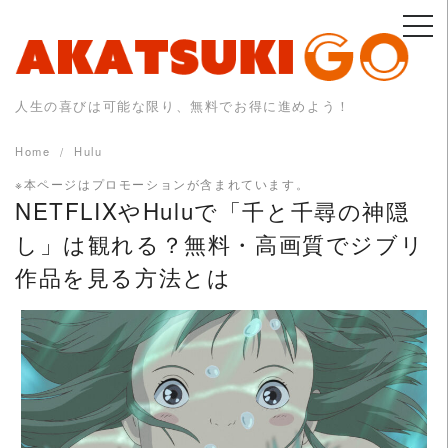
Skip
to
content
人生の喜びは可能な限り、無料でお得に進めよう！
Home
Hulu
※本ページはプロモーションが含まれています。
NETFLIXやHuluで「千と千尋の神隠
し」は観れる？無料・高画質でジブリ
作品を見る方法とは