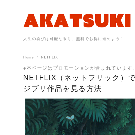
Skip
to
content
人生の喜びは可能な限り、無料でお得に進めよう！
Home
NETFLIX
※本ページはプロモーションが含まれています
NETFLIX（ネットフリック
ジブリ作品を見る方法