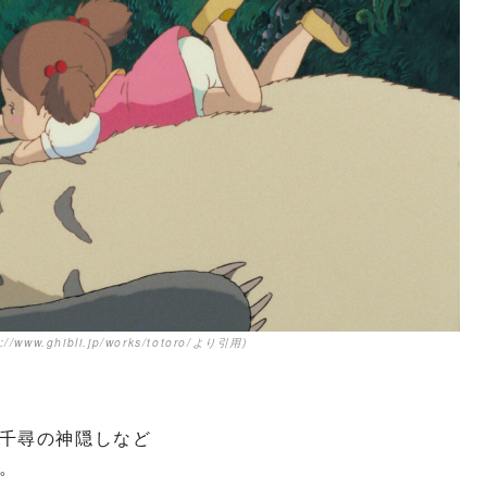
s://www.ghibli.jp/works/totoro/より引用)
千尋の神隠しなど
。