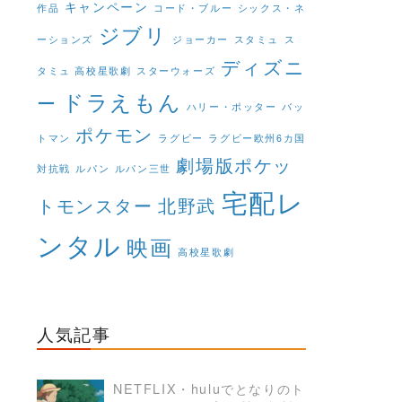
キャンペーン
作品
コード・ブルー
シックス・ネ
ジブリ
ーションズ
ジョーカー
スタミュ
ス
ディズニ
タミュ 高校星歌劇
スターウォーズ
ドラえもん
ー
ハリー・ポッター
バッ
ポケモン
トマン
ラグビー
ラグビー欧州6カ国
劇場版ポケッ
対抗戦
ルパン
ルパン三世
宅配レ
トモンスター
北野武
ンタル
映画
高校星歌劇
人気記事
NETFLIX・huluでとなりのト