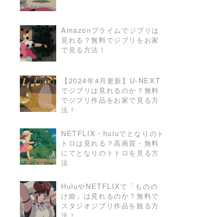
Amazonプライムでジブリは
見れる？無料でジブリをお家
READ MORE
で見る方法！
【2024年4月更新】U-NEXT
でジブリは見れるのか？無料
READ MORE
でジブリ作品をお家で見る方
法！
NETFLIX・huluでとなりのト
トロは見れる？高画質・無料
READ MORE
にてとなりのトトロを見る方
法
HuluやNETFLIXで「ものの
け姫」は見れるのか？無料で
READ MORE
スタジオジブリ作品を観る方
法！