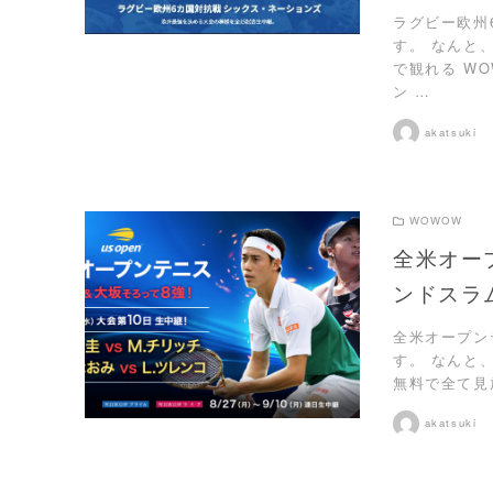
ラグビー欧州
す。 なんと
で観れる W
ン …
akatsuki
WOWOW
全米オー
ンドスラ
READ MORE
全米オープン
す。 なんと
無料で全て見
akatsuki