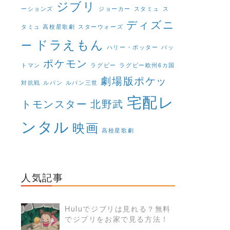
ジブリ
ーションズ
ジョーカー
スタミュ
ス
ディズニ
タミュ 高校星歌劇
スターウォーズ
ドラえもん
ー
ハリー・ポッター
バッ
ポケモン
トマン
ラグビー
ラグビー欧州6カ国
劇場版ポケッ
対抗戦
ルパン
ルパン三世
宅配レ
トモンスター
北野武
ンタル
映画
高校星歌劇
人気記事
Huluでジブリは見れる？無料
でジブリをお家で見る方法！
READ MORE