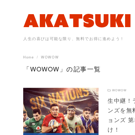
Skip
to
content
人生の喜びは可能な限り、無料でお得に進めよう！
Home
WOWOW
「WOWOW」の記事一覧
WOWOW
生中継！
ンズを無
READ MORE
ョンズ 
け！