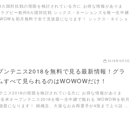
6カ国対抗戦の視聴を検討されている方に お得な情報がありま
、ラグビー欧州6カ国対抗戦 シックス・ネーションズを唯一生中継
OWOWを初月無料で全て見放題になります！ シックス・ネイショ
2018年9月5日
プンテニス2018を無料で見る最新情報！グラ
ムすべて見られるのはWOWOWだけ！
テニス2018の視聴を検討されている方に お得な情報がありま
、全米オープンテニス2018を唯一生中継で観れる WOWOWを初月
放題になります！ 錦織圭、大坂なおみ両選手が4強まで上り詰 …