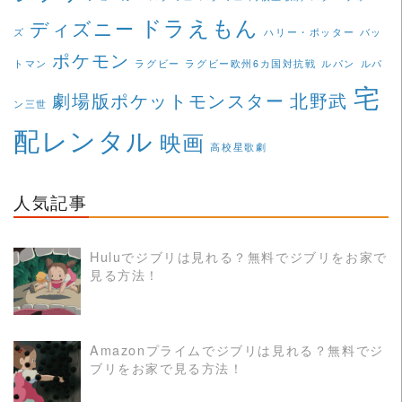
ドラえもん
ディズニー
ズ
ハリー・ポッター
バッ
ポケモン
トマン
ラグビー
ラグビー欧州6カ国対抗戦
ルパン
ルパ
宅
劇場版ポケットモンスター
北野武
ン三世
配レンタル
映画
高校星歌劇
人気記事
Huluでジブリは見れる？無料でジブリをお家で
見る方法！
READ MORE
Amazonプライムでジブリは見れる？無料でジ
ブリをお家で見る方法！
READ MORE