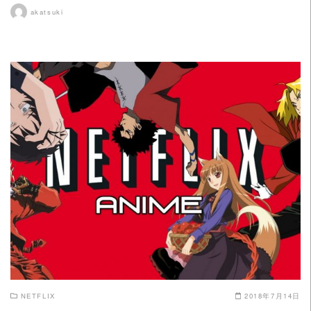
akatsuki
READ MORE
NETFLIX
2018年7月14日