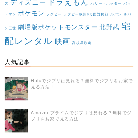
ドラえもん
ディズニー
ズ
ハリー・ポッター
バッ
ポケモン
トマン
ラグビー
ラグビー欧州6カ国対抗戦
ルパン
ルパ
宅
劇場版ポケットモンスター
北野武
ン三世
配レンタル
映画
高校星歌劇
人気記事
Huluでジブリは見れる？無料でジブリをお家で
見る方法！
READ MORE
Amazonプライムでジブリは見れる？無料でジ
ブリをお家で見る方法！
READ MORE