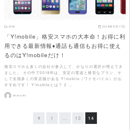
SIM
2018年6月17日
「Y!mobile」格安スマホの大本命！お得に利
用できる最新情報♦通話も通信もお得に使え
るのはY!mobileだけ！
格安スマホも多くの会社が参入して、かなりの選択が増えてき
ました。 その中で2018年は、安定の電波と格安なプラン、そ
して全国多くの実店舗がある Y!mobile（ワイモバイル）がお
すすめです！ Y!mobileとは？ 2 …
akatsuki
1
…
13
14