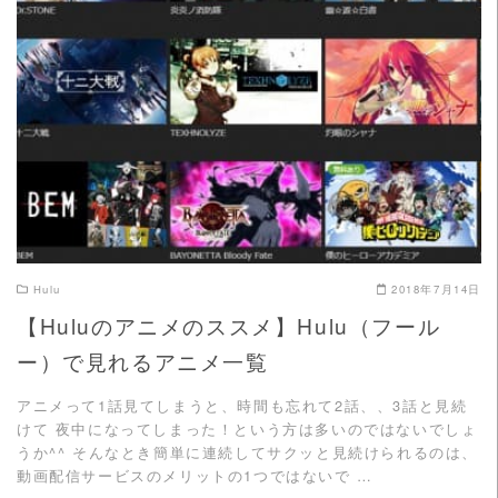
READ MORE
Hulu
2018年7月14日
【Huluのアニメのススメ】Hulu（フール
ー）で見れるアニメ一覧
アニメって1話見てしまうと、時間も忘れて2話、、3話と見続
けて 夜中になってしまった！という方は多いのではないでしょ
うか^^ そんなとき簡単に連続してサクッと見続けられるのは、
動画配信サービスのメリットの1つではないで …