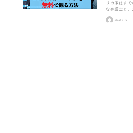
リカ版はすで
な弁護士と、
akatsuki