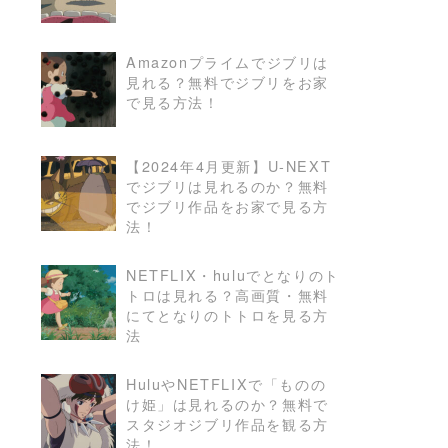
Amazonプライムでジブリは
見れる？無料でジブリをお家
READ MORE
で見る方法！
【2024年4月更新】U-NEXT
でジブリは見れるのか？無料
READ MORE
でジブリ作品をお家で見る方
法！
NETFLIX・huluでとなりのト
トロは見れる？高画質・無料
READ MORE
にてとなりのトトロを見る方
法
HuluやNETFLIXで「ものの
け姫」は見れるのか？無料で
READ MORE
スタジオジブリ作品を観る方
法！