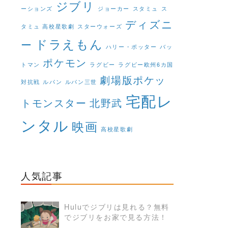
ジブリ
ーションズ
ジョーカー
スタミュ
ス
ディズニ
タミュ 高校星歌劇
スターウォーズ
ドラえもん
ー
ハリー・ポッター
バッ
ポケモン
トマン
ラグビー
ラグビー欧州6カ国
劇場版ポケッ
対抗戦
ルパン
ルパン三世
宅配レ
トモンスター
北野武
ンタル
映画
高校星歌劇
人気記事
Huluでジブリは見れる？無料
でジブリをお家で見る方法！
READ MORE