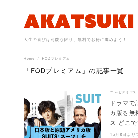
Skip
to
content
人生の喜びは可能な限り、無料でお得に進めよう！
Home
FODプレミアム
「FODプレミアム」の記事一覧
auビデオパス
ドラマで
カ版を無料
READ MORE
ス どこ
1o月8日より