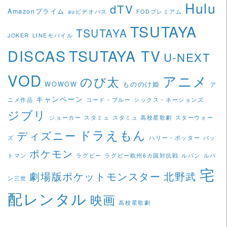
Hulu
dTV
Amazonプライム
auビデオパス
FODプレミアム
TSUTAYA
TSUTAYA
JOKER
LINEモバイル
DISCAS
TSUTAYA TV
U-NEXT
VOD
アニメ
のび太
WOWOW
もののけ姫
ア
キャンペーン
ニメ作品
コード・ブルー
シックス・ネーションズ
ジブリ
ジョーカー
スタミュ
スタミュ 高校星歌劇
スターウォー
ドラえもん
ディズニー
ズ
ハリー・ポッター
バッ
ポケモン
トマン
ラグビー
ラグビー欧州6カ国対抗戦
ルパン
ルパ
宅
劇場版ポケットモンスター
北野武
ン三世
配レンタル
映画
高校星歌劇