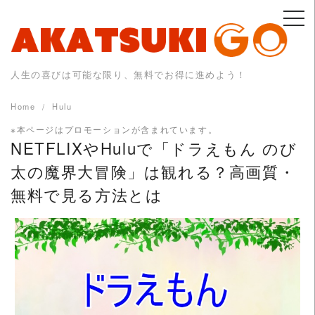
Skip
to
content
人生の喜びは可能な限り、無料でお得に進めよう！
Home
Hulu
※本ページはプロモーションが含まれています。
NETFLIXやHuluで「ドラえもん のび
太の魔界大冒険」は観れる？高画質・
無料で見る方法とは