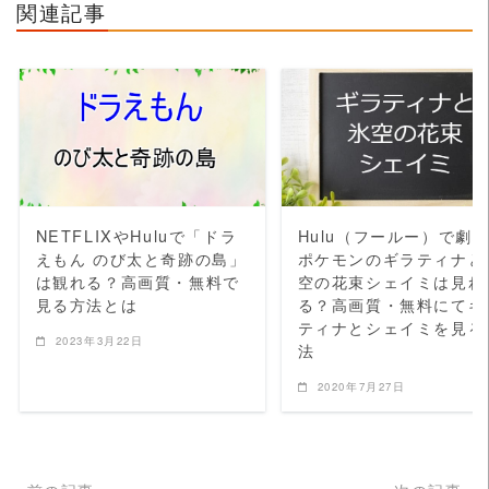
関連記事
READ MORE
READ MORE
NETFLIXやHuluで「ドラ
Hulu（フールー）で劇
えもん のび太と奇跡の島」
ポケモンのギラティナと
は観れる？高画質・無料で
空の花束シェイミは見れ
見る方法とは
る？高画質・無料にてギ
ティナとシェイミを見る
2023年3月22日
法
2020年7月27日