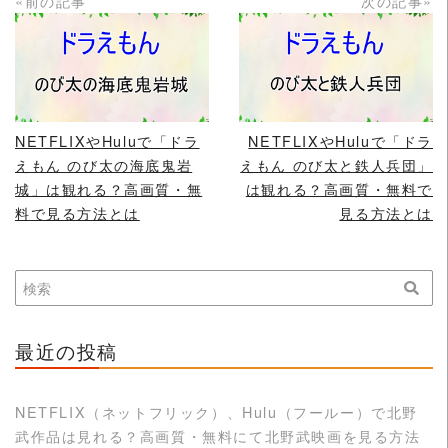
«前の記事
次の記事»
READ MORE
READ MORE
NETFLIXやHuluで「ドラ
NETFLIXやHuluで「ドラ
えもん のび太の海底鬼岩
えもん のび太と鉄人兵団」
城」は観れる？高画質・無
は観れる？高画質・無料で
料で見る方法とは
見る方法とは
最近の投稿
NETFLIX（ネットフリック）、Hulu（フールー）で北野
武作品は見れる？高画質・無料にて北野武映画を見る方法