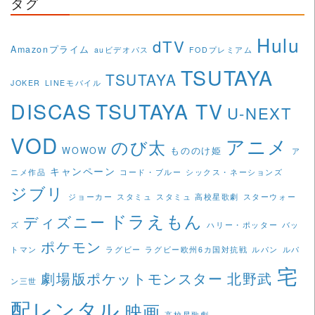
タグ
Hulu
dTV
Amazonプライム
auビデオパス
FODプレミアム
TSUTAYA
TSUTAYA
JOKER
LINEモバイル
DISCAS
TSUTAYA TV
U-NEXT
VOD
アニメ
のび太
WOWOW
もののけ姫
ア
キャンペーン
ニメ作品
コード・ブルー
シックス・ネーションズ
ジブリ
ジョーカー
スタミュ
スタミュ 高校星歌劇
スターウォー
ドラえもん
ディズニー
ズ
ハリー・ポッター
バッ
ポケモン
トマン
ラグビー
ラグビー欧州6カ国対抗戦
ルパン
ルパ
宅
劇場版ポケットモンスター
北野武
ン三世
配レンタル
映画
高校星歌劇