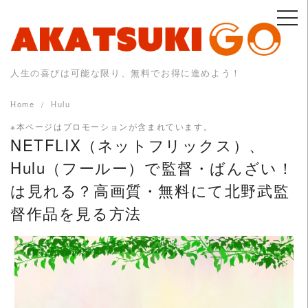
Skip
to
content
人生の喜びは可能な限り、無料でお得に進めよう！
Home
Hulu
※本ページはプロモーションが含まれています。
NETFLIX（ネットフリックス）、
Hulu（フールー）で監督・ばんざい！
は見れる？高画質・無料にて北野武監
督作品を見る方法