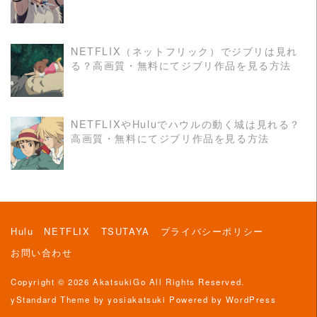
NETFLIX（ネットフリック）でジブリは見れ
る？高画質・無料にてジブリ作品を見る方法
READ MORE
NETFLIXやHuluでハウルの動く城は見れる？
高画質・無料にてジブリ作品を見る方法
READ MORE
Hulu
NETFLIX
TSUTAYA
プライバシーポリシー
お問い合わせ
Copyright © 2026
AkatsukiGo
All Rights Reserved.
yStandard Theme
by
yosiakatsuki
Powered by
WordPress