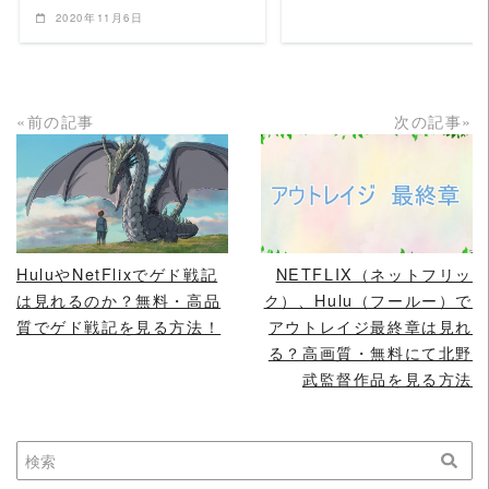
2020年11月6日
«前の記事
次の記事»
READ MORE
READ MORE
HuluやNetFlixでゲド戦記
NETFLIX（ネットフリッ
は見れるのか？無料・高品
ク）、Hulu（フールー）で
質でゲド戦記を見る方法！
アウトレイジ最終章は見れ
る？高画質・無料にて北野
武監督作品を見る方法