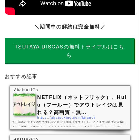
＼期間中の解約は完全無料／
TSUTAYA DISCASの無料トライアルはこち
ら
おすすめ記事
AkatsukiGo
NETFLIX（ネットフリック）、Hul
u（フールー）でアウトレイジは見
れる？高画質・無...
https://akatsukigo.com/kitano1
張り詰めたヤクザの勢力争いがとにかく泥臭くて生々しい。ここまで日常生活が騙し
合いと裏切りの連続だと、「もう人生の中で信じられる人なんていないな」と感じ
て、自分だったら人間不信になりそうな思いがしました。演じている俳優陣がみんな
経験を積んだベテランということもあって、その駆け引きの緊張感が重苦しく胸に迫
AkatsukiGo