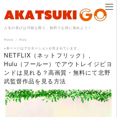
Skip
to
content
人生の喜びは可能な限り、無料でお得に進めよう！
Home
Hulu
※本ページはプロモーションが含まれています。
NETFLIX（ネットフリック）、
Hulu（フールー）でアウトレイジビヨ
ンドは見れる？高画質・無料にて北野
武監督作品を見る方法