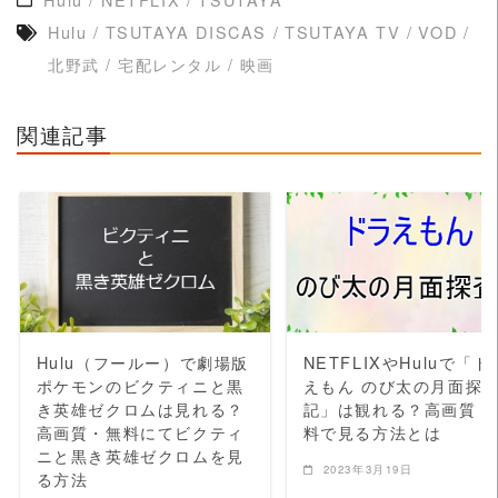
Hulu
/
TSUTAYA DISCAS
/
TSUTAYA TV
/
VOD
/
北野武
/
宅配レンタル
/
映画
関連記事
READ MORE
READ MORE
Hulu（フールー）で劇場版
NETFLIXやHuluで「ド
ポケモンのビクティニと黒
えもん のび太の月面探
き英雄ゼクロムは見れる？
記」は観れる？高画質・
高画質・無料にてビクティ
料で見る方法とは
ニと黒き英雄ゼクロムを見
2023年3月19日
る方法