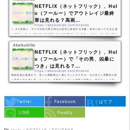
ってきますね。そして北野武監督映画と言えば、やっぱりえげつないバイオレンス描
NETFLIX（ネットフリック）、Hul
写は外せませんよね。特に印象に残ったのは、歯科医院で大友が治療中の村瀬の口に
u（フールー）でアウトレイジ最終
器具を捻じ込み、思い切りかき回すシーン。北...
章は見れる？高画...
https://akatsukigo.com/kitano3
1、2と同様に、ヤクザの巨大勢力同士の抗争に終始する印象。前作に比べて大きな違
いはなく、ちょっぴりマンネリ化したような気がしましたね。しかし、エンターテイ
メントとしての要素はクライマックスに相応しく、完全に振り切っていて爽快感があ
りますよ。ド派手な銃撃戦や豪華俳優陣による怒号の応酬も健在。特に西田敏行さん
AkatsukiGo
の熱量は迫力満点でしたね。何より義理人情に厚い大友が最後まで筋を通し、死んで
NETFLIX（ネットフリック）、Hul
いった物語の終わりとして、かっこいい人間の一生を追うことができたと思いまし
u（フールー）で「その男、凶暴に
た。特に印象深いのが、前作で木村組組長を殺...
つき」は見れる？...
https://akatsukigo.com/kitano4
物語自体は最後まで、淡々と躍動感なく進んでいくのですが、その冷たい雰囲気が逆
に異様な存在感を放っています。北野武さん演じる刑事の我妻は、物語のムード同
様、何をするにも無感情な様子。どんな不条理な事態に見舞われても困惑せず、何も
語らずに問題解決のための暴力をふるいます。この日常生活の中で、大袈裟な語り口
も無く、当然のように殺人や暴力が存在するという演出が、まさに北野映画といった
感じでとても引き込まれましたね。例えば、親友の岩城が麻薬を横流ししているとい
Twitter
Facebook
はてブ
う情報を得るシーンは、武さんのバイオレンス...
LINE
Feedly
Hulu
/
NETFLIX
/
TSUTAYA