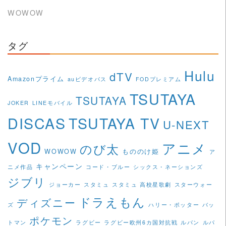
WOWOW
タグ
Hulu
dTV
Amazonプライム
auビデオパス
FODプレミアム
TSUTAYA
TSUTAYA
JOKER
LINEモバイル
DISCAS
TSUTAYA TV
U-NEXT
VOD
アニメ
のび太
WOWOW
もののけ姫
ア
キャンペーン
ニメ作品
コード・ブルー
シックス・ネーションズ
ジブリ
ジョーカー
スタミュ
スタミュ 高校星歌劇
スターウォー
ドラえもん
ディズニー
ズ
ハリー・ポッター
バッ
ポケモン
トマン
ラグビー
ラグビー欧州6カ国対抗戦
ルパン
ルパ