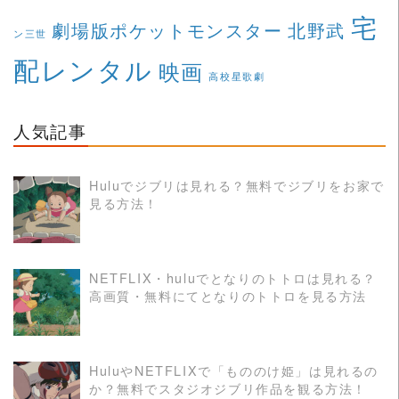
宅
劇場版ポケットモンスター
北野武
ン三世
配レンタル
映画
高校星歌劇
人気記事
Huluでジブリは見れる？無料でジブリをお家で
見る方法！
READ MORE
NETFLIX・huluでとなりのトトロは見れる？
高画質・無料にてとなりのトトロを見る方法
READ MORE
HuluやNETFLIXで「もののけ姫」は見れるの
か？無料でスタジオジブリ作品を観る方法！
READ MORE