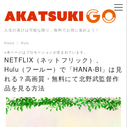
Skip
to
content
人生の喜びは可能な限り、無料でお得に進めよう！
Home
Hulu
※本ページはプロモーションが含まれています。
NETFLIX（ネットフリック）、
Hulu（フールー）で「HANA-BI」は見
れる？高画質・無料にて北野武監督作
品を見る方法