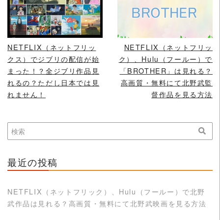
READ MORE
READ MORE
NETFLIX（ネットフリッ
NETFLIX（ネットフリッ
クス）でジブリの配信が始
ク）、Hulu（フールー）で
まった！？全ジブリ作品見
「BROTHER」は見れる？
れるの？ただし日本では見
高画質・無料にて北野武監
れません！
督作品を見る方法
最近の投稿
NETFLIX（ネットフリック）、Hulu（フールー）で北野
武作品は見れる？高画質・無料にて北野武映画を見る方法