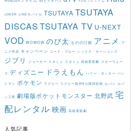
Amazonプライム
auビデオパス
FODプレミアム
TSUTAYA
TSUTAYA
JOKER
LINEモバイル
DISCAS
TSUTAYA TV
U-NEXT
VOD
アニメ
のび太
WOWOW
もののけ姫
ア
キャンペーン
ニメ作品
コード・ブルー
シックス・ネーションズ
ジブリ
ジョーカー
スタミュ
スタミュ 高校星歌劇
スターウォー
ドラえもん
ディズニー
ズ
ハリー・ポッター
バッ
ポケモン
トマン
ラグビー
ラグビー欧州6カ国対抗戦
ルパン
ルパ
宅
劇場版ポケットモンスター
北野武
ン三世
配レンタル
映画
高校星歌劇
人気記事