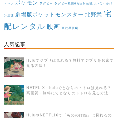
ポケモン
トマン
ラグビー
ラグビー欧州6カ国対抗戦
ルパン
ルパ
宅
劇場版ポケットモンスター
北野武
ン三世
配レンタル
映画
高校星歌劇
人気記事
Huluでジブリは見れる？無料でジブリをお家で
見る方法！
READ MORE
NETFLIX・huluでとなりのトトロは見れる？
高画質・無料にてとなりのトトロを見る方法
READ MORE
HuluやNETFLIXで「もののけ姫」は見れるの