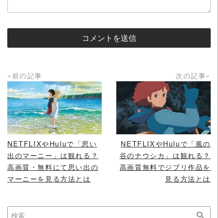
«前の記事
次の記事»
READ MORE
READ MORE
NETFLIXやHuluで「思い
NETFLIXやHuluで「風の
出のマーニー」は観れる？
谷のナウシカ」は観れる？
高画質・無料にて思い出の
高画質無料でジブリ作品を
マーニーを見る方法とは
見る方法とは