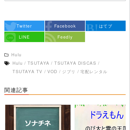
Twitter
Facebook
はてブ
LINE
Feedly
Hulu
Hulu
/
TSUTAYA
/
TSUTAYA DISCAS
/
TSUTAYA TV
/
VOD
/
ジブリ
/
宅配レンタル
関連記事
READ MORE
READ MORE