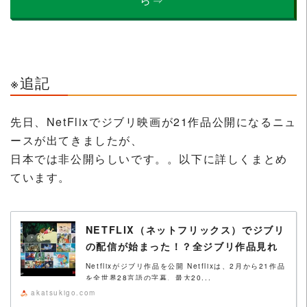
※追記
先日、NetFlixでジブリ映画が21作品公開になるニュ
ースが出てきましたが、
日本では非公開らしいです。。以下に詳しくまとめ
ています。
NETFLIX（ネットフリックス）でジブリ
の配信が始まった！？全ジブリ作品見れ
るの？ただし日本では見れません！
Netflixがジブリ作品を公開 Netflixは、2月から21作品
を全世界28言語の字幕、最大20...
akatsukigo.com