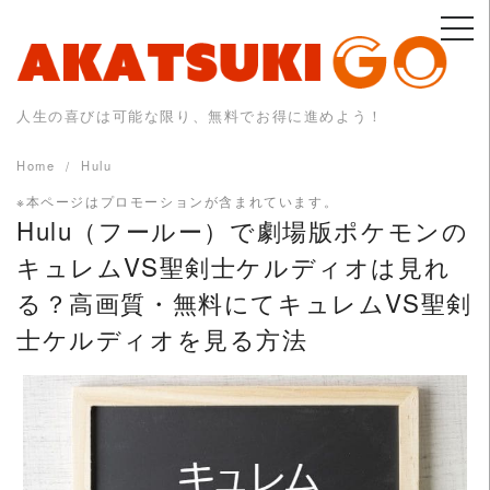
Skip
to
content
人生の喜びは可能な限り、無料でお得に進めよう！
Home
Hulu
※本ページはプロモーションが含まれています。
Hulu（フールー）で劇場版ポケモンの
キュレムVS聖剣士ケルディオは見れ
る？高画質・無料にてキュレムVS聖剣
士ケルディオを見る方法