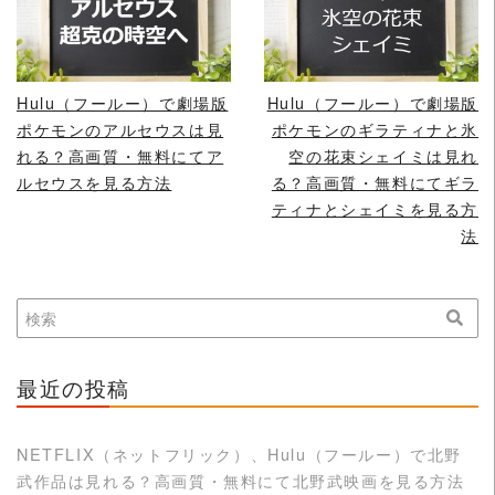
READ MORE
READ MORE
Hulu（フールー）で劇場版
Hulu（フールー）で劇場版
ポケモンのアルセウスは見
ポケモンのギラティナと氷
れる？高画質・無料にてア
空の花束シェイミは見れ
ルセウスを見る方法
る？高画質・無料にてギラ
ティナとシェイミを見る方
法
最近の投稿
NETFLIX（ネットフリック）、Hulu（フールー）で北野
武作品は見れる？高画質・無料にて北野武映画を見る方法