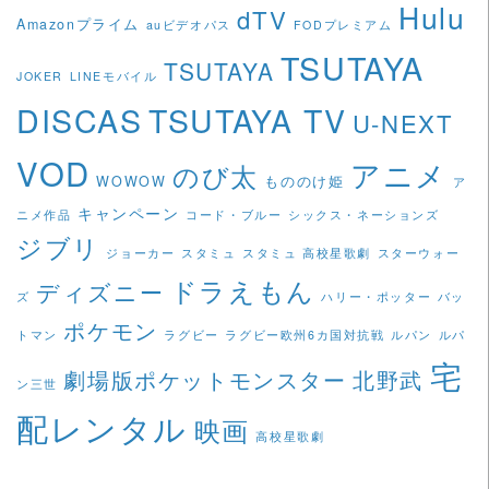
Hulu
dTV
Amazonプライム
auビデオパス
FODプレミアム
TSUTAYA
TSUTAYA
JOKER
LINEモバイル
DISCAS
TSUTAYA TV
U-NEXT
VOD
アニメ
のび太
WOWOW
もののけ姫
ア
キャンペーン
ニメ作品
コード・ブルー
シックス・ネーションズ
ジブリ
ジョーカー
スタミュ
スタミュ 高校星歌劇
スターウォー
ドラえもん
ディズニー
ズ
ハリー・ポッター
バッ
ポケモン
トマン
ラグビー
ラグビー欧州6カ国対抗戦
ルパン
ルパ
宅
劇場版ポケットモンスター
北野武
ン三世
配レンタル
映画
高校星歌劇