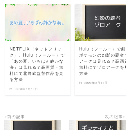
READ MORE
READ MORE
NETFLIX（ネットフリッ
Hulu（フールー）で劇
ク）、Hulu（フールー）で
ポケモンの幻影の覇者ゾ
「あの夏、いちばん静かな
アークは見れる？高画質
海」は見れる？高画質・無
無料にてゾロアークを見
料にて北野武監督作品を見
方法
る方法
2020年8月11日
2023年6月18日
«前の記事
次の記事»